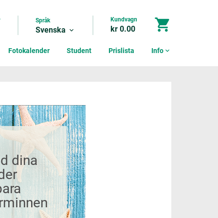
Kundvagn
shopping_cart
?
Språk
kr 0.00
Svenska
expand_more
Fotokalender
Student
Prislista
Info
expand_more
d dina
der
para
minnen