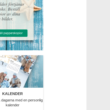
lder förtjänar
ke. Beställ
ior av dina
 bilder.
äll papperskopior
KALENDER
 dagarna med en personlig
kalender