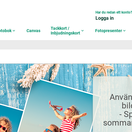
Har du redan ett konto
Logga in
Tackkort /
otobok
expand_more
Canvas
expand_more
Fotopresenter
expand_more
Inbjudningskort
Använ
bil
- S
sommar